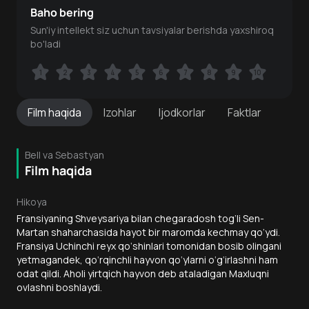
Baho bering
Sun'iy intellekt siz uchun tavsiyalar berishda yaxshiroq
bo'ladi
1
1
2
2
3
3
4
4
5
5
6
6
7
7
8
8
9
9
10
10
Film
haqida
Izohlar
Ijodkorlar
Faktlar
Bell va Sebastyan
Film haqida
Hikoya
Fransiyaning Shveysariya bilan chegaradosh tog‘li Sen-
Martan shaharchasida hayot bir maromda kechmay qo‘ydi.
Fransiya Uchinchi reyx qo‘shinlari tomonidan bosib olingani
yetmagandek, qo‘rqinchli hayvon qo‘ylarni o‘g‘irlashni ham
odat qildi. Aholi yirtqich hayvon deb ataladigan Maxluqni
ovlashni boshlaydi.