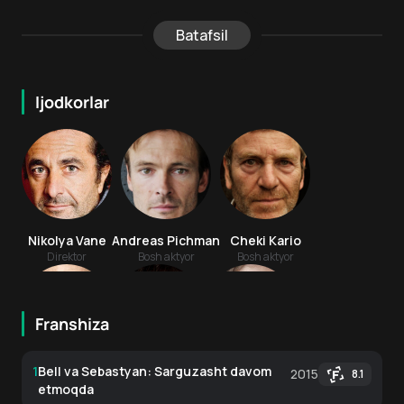
Batafsil
Ijodkorlar
Nikolya Vane
Andreas Pichman
Cheki Kario
Direktor
Bosh aktyor
Bosh aktyor
Franshiza
1
Bell va Sebastyan: Sarguzasht davom
2015
8.1
Dmitriy Storoj
Feliks Bossyue
Margo Shatele
etmoqda
Bosh aktyor
Bosh aktyor
Bosh aktyor