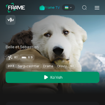
Frame TV
Belle et Sébastien
8.1
6.9
Sarguzashtlar
Drama
Oilaviy
2013
6
+
Ko'rish