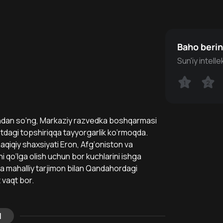
Baho beri
Sun'iy intell
1
1
2
2
andan so‘ng, Markaziy razvedka boshqarmasi
tdagi topshiriqqa tayyorgarlik ko‘rmoqda.
qiqiy shaxsiyati Eron, Afg‘oniston va
i qo‘lga olish uchun bor kuchlarini ishga
 va mahalliy tarjimon bilan Qandahordagi
 vaqt bor.
l