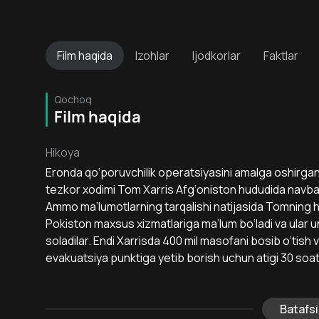
Film
haqida
Izohlar
Ijodkorlar
Faktlar
Qochoq
Film haqida
Hikoya
Eronda qo‘poruvchilik operatsiyasini amalga oshirg
tezkor xodimi Tom Xarris Afg‘oniston hududida navba
Ammo ma’lumotlarning tarqalishi natijasida Tomning ha
Pokiston maxsus xizmatlariga ma’lum bo‘ladi va ular un
soladilar. Endi Xarrisda 400 mil masofani bosib o‘tish
evakuatsiya punktiga yetib borish uchun atigi 30 soat
Batafsi