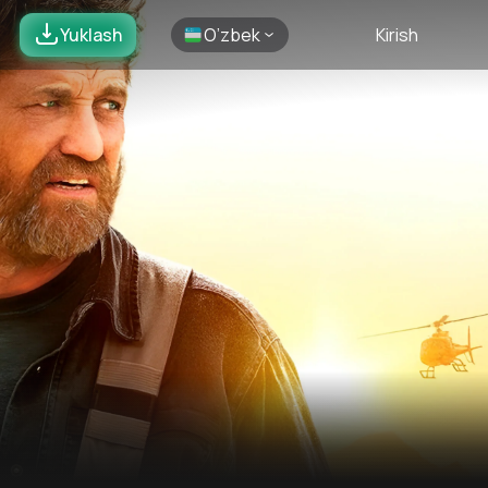
Yuklash
O’zbek
Kirish