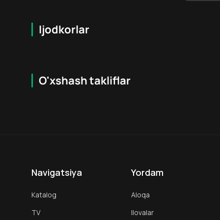
Ijodkorlar
O'xshash takliflar
7.9
16
+
18
+
Hafta Topi
Hafta Topi
Navigatsiya
Yordam
Katalog
Aloqa
TV
Ilovalar