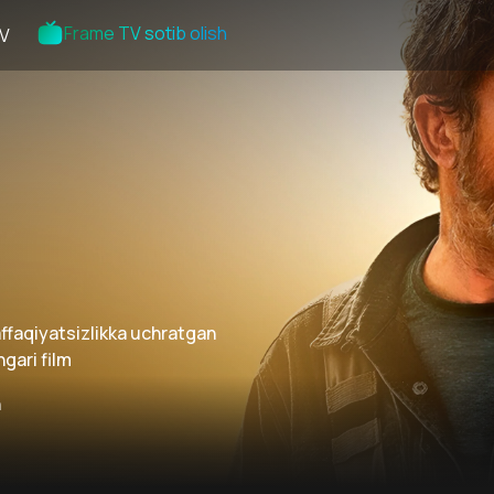
Frame TV sotib olish
V
affaqiyatsizlikka uchratgan
gari film
n