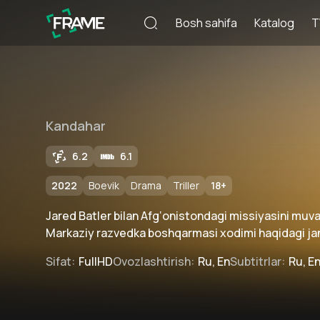
Bosh sahifa
Katalog
T
Kandahar
6.2
6.1
2022
Boevik
Drama
Triller
18
+
Jared Batler bilan Afg‘onistondagi missiyasini muv
Markaziy razvedka boshqarmasi xodimi haqidagi jan
Sifat
:
FullHD
Ovozlashtirish
:
Ru, En
Subtitrlar
:
Ru, E