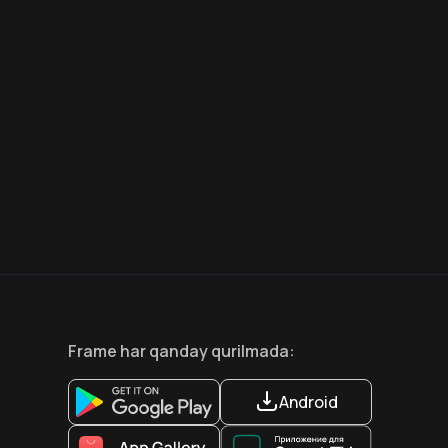
6.6
8.1
12
+
18
+
Hafta Topi
Hafta Topi
Frame
har qanday qurilmada
:
Android