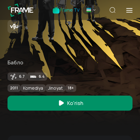
Frame TV
Бабло
6.7
6.4
Komediya
Jinoyat
2011
18
+
Ko'rish