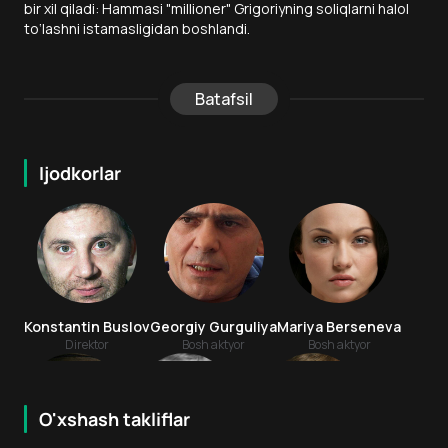
bir xil qiladi: Hammasi "millioner" Grigoriyning soliqlarni halol
to‘lashni istamasligidan boshlandi.
Batafsil
Ijodkorlar
Konstantin Buslov
Georgiy Gurguliya
Mariya Berseneva
Direktor
Bosh aktyor
Bosh aktyor
O'xshash takliflar
6.4
7.9
16
+
16
+