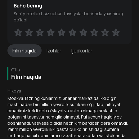
Baho bering
Sun'iy intellekt siz uchun tavsiyalar berishda yaxshiroq
bo'ladi
1
1
2
2
3
3
4
4
5
5
6
6
7
7
8
8
9
9
10
10
Film
haqida
Izohlar
Ijodkorlar
O'lja
Film haqida
Hikoya
Moskva. Bizning kunlarimiz. Shahar markazida ikki o‘g‘ri
mashinadan bir million yevrolik sumkani o‘g‘irlab, nihoyat
omadimiz keldi deb o‘ylaydi va aslida nimaga aralashib
qolganini tasavvur ham qila olmaydi. Pul uchun haqiqiy ov
boshlanadi. Vasvasa oldida hech kim bardosh bera olmaydi.
Yarim million yevrolik ikki dasta pul ko‘rinishidagi summa
mutlaqo har xil odamlarni o‘z xatti-harakatlari va istaklarida