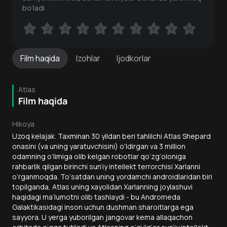
bo'ladi
1
1
2
2
3
3
4
4
5
5
6
6
7
7
8
8
9
9
10
10
Film
haqida
Izohlar
Ijodkorlar
Atlas
Film haqida
Hikoya
Uzoq kelajak. Taxminan 30 yildan beri tahlilchi Atlas Shepard
onasini (va uning yaratuvchisini) o‘ldirgan va 3 million
odamning o‘limiga olib kelgan robotlar qo‘zg‘oloniga
rahbarlik qilgan birinchi sun’iy intellekt terrorchisi Xarlanni
o‘rganmoqda. To‘satdan uning yordamchi androidlaridan biri
topilganda, Atlas uning xayolidan Xarlanning joylashuvi
haqidagi ma’lumotni olib tashlaydi - bu Andromeda
Galaktikasidagi inson uchun dushman sharoitlarga ega
sayyora. U yerga yuborilgan jangovar kema allaqachon