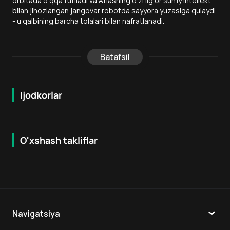
orbitada o‘qqa tutiladi va Atlasning o‘zi ilg‘or sun’iy intellekt
bilan jihozlangan jangovar robotda sayyora yuzasiga qulaydi
- u qalbining barcha tolalari bilan nafratlanadi.
Batafsil
Ijodkorlar
O'xshash takliflar
6.1
7.6
18
+
16
+
Navigatsiya