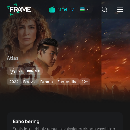
Frame TV
Atlas
6.1
5.6
Boevik
Drama
Fantastika
2024
12
+
Baho bering
Sun'iy intellekt siz uchun tavsiyalar berishda yaxshiroq