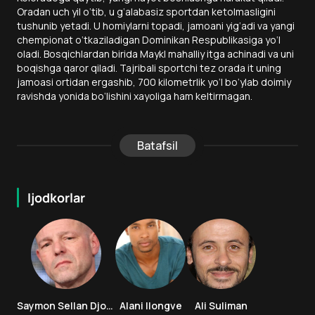
Oradan uch yil o‘tib, u g‘alabasiz sportdan ketolmasligini
tushunib yetadi. U homiylarni topadi, jamoani yig‘adi va yangi
chempionat o‘tkaziladigan Dominikan Respublikasiga yo‘l
oladi. Bosqichlardan birida Maykl mahalliy itga achinadi va uni
boqishga qaror qiladi. Tajribali sportchi tez orada it uning
jamoasi ortidan ergashib, 700 kilometrlik yo‘l bo‘ylab doimiy
ravishda yonida bo‘lishini xayoliga ham keltirmagan.
Batafsil
Ijodkorlar
Saymon Sellan Djons
Alani Ilongve
Ali Suliman