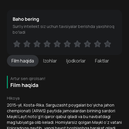
Baho bering
Sun'iy intellekt siz uchun tavsiyalar berishda yaxshiroq
bo'ladi
1
1
2
2
3
3
4
4
5
5
6
6
7
7
8
8
9
9
10
10
Film
haqida
Izohlar
Ijodkorlar
Faktlar
Artur sen qirolsan!
Film haqida
Hikoya
2015-yil, Kosta-Rika. Sarguzasht poygalari bo‘yicha jahon
chempionati (ARWS) paytida jamoalardan birining sardori
Maykl Layt noto‘g‘ri qaror qabul qiladi va bu navbatdagi
mag‘lubiyatga olib keladi. Homiylarsiz qolgan Maykl o‘z vatani
Koloradoga qaytib, yangi hayot boshlashga harakat qiladi.