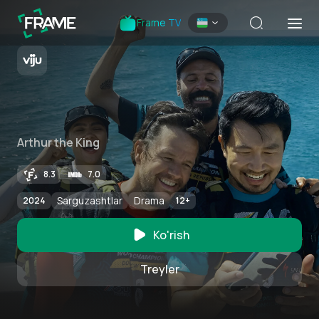
Frame TV
Arthur the King
8.3
7.0
Sarguzashtlar
Drama
2024
12
+
Ko'rish
Treyler