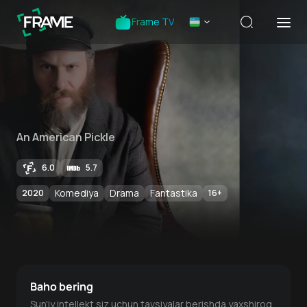
Frame TV
An American Pickle
6.0
5.7
Komediya
Drama
Fantastika
2020
16
+
Baho bering
Sun'iy intellekt siz uchun tavsiyalar berishda yaxshiroq