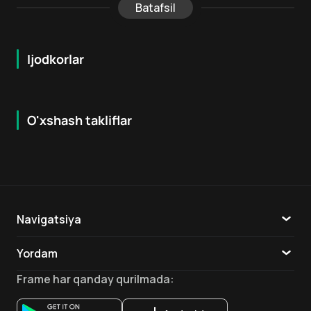
Batafsil
Ijodkorlar
O'xshash takliflar
7.9
8.6
16
+
18
+
Hafta Topi
Hafta Topi
Navigatsiya
Katalog
Yordam
TV
Aloqa
Frame
har qanday qurilmada
:
Ilovalar