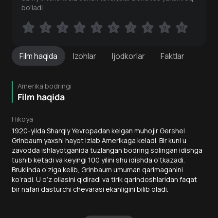
bo'ladi
1
1
2
2
3
3
4
4
5
5
6
6
7
7
8
8
9
9
10
10
Film
haqida
Izohlar
Ijodkorlar
Faktlar
Amerika bodringi
Film haqida
Hikoya
1920-yilda Sharqiy Yevropadan kelgan muhojir Gershel
Grinbaum yaxshi hayot izlab Amerikaga keladi. Bir kuni u
zavodda ishlayotganida tuzlangan bodring solingan idishga
tushib ketadi va keyingi 100 yilini shu idishda o‘tkazadi.
Bruklinda o‘ziga kelib, Grinbaum umuman qarimaganini
ko‘radi. U o‘z oilasini qidiradi va tirik qarindoshlaridan faqat
bir nafari dasturchi chevarasi ekanligini bilib oladi.