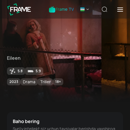
Frame TV
Eileen
5.8
5.9
Drama
Triller
2023
18
+
Baho bering
Sun'iy intellekt siz uchun tavsiyalar berishda yaxshiroq