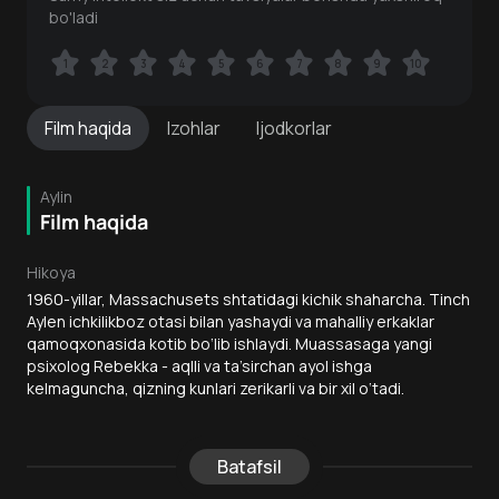
bo'ladi
1
1
2
2
3
3
4
4
5
5
6
6
7
7
8
8
9
9
10
10
Film
haqida
Izohlar
Ijodkorlar
Aylin
Film haqida
Hikoya
1960-yillar, Massachusets shtatidagi kichik shaharcha. Tinch
Aylen ichkilikboz otasi bilan yashaydi va mahalliy erkaklar
qamoqxonasida kotib bo‘lib ishlaydi. Muassasaga yangi
psixolog Rebekka - aqlli va ta’sirchan ayol ishga
kelmaguncha, qizning kunlari zerikarli va bir xil o‘tadi.
Batafsil