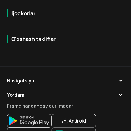
Ijodkorlar
O'xshash takliflar
7.9
8.6
16
+
18
+
Hafta Topi
Hafta Topi
Navigatsiya
Katalog
Yordam
TV
Aloqa
Frame
har qanday qurilmada
:
Ilovalar
Android