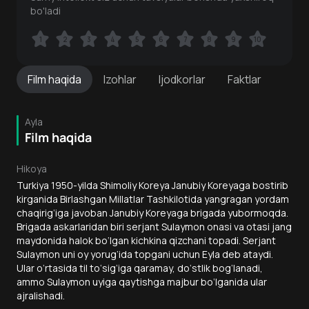
bo'ladi
1
1
2
2
3
3
4
4
5
5
6
6
7
7
8
8
9
9
10
10
Film
haqida
Izohlar
Ijodkorlar
Faktlar
Ayla
Film haqida
Hikoya
Turkiya 1950-yilda Shimoliy Koreya Janubiy Koreyaga bostirib
kirganida Birlashgan Millatlar Tashkilotida yangragan yordam
chaqirig‘iga javoban Janubiy Koreyaga brigada yubormoqda.
Brigada askarlaridan biri serjant Sulaymon onasi va otasi jang
maydonida halok bo‘lgan kichkina qizchani topadi. Serjant
Sulaymon uni oy yorug‘ida topgani uchun Eyla deb ataydi.
Ular o‘rtasida til to‘sig‘iga qaramay, do‘stlik bog‘lanadi,
ammo Sulaymon uyiga qaytishga majbur bo‘lganida ular
ajralishadi.