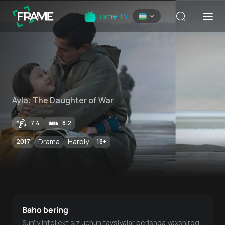
Frame TV
Ayla: The Daughter of War
7.4
8.2
Drama
Harbiy
2017
18
+
Baho bering
Sun'iy intellekt siz uchun tavsiyalar berishda yaxshiroq