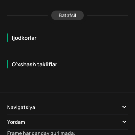
Batafsil
Ijodkorlar
O'xshash takliflar
7.8
7.9
18
+
16
+
Hafta Topi
Navigatsiya
Katalog
Yordam
TV
Aloqa
Frame
har qanday qurilmada
: