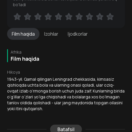
bo'ladi
1
1
2
2
3
3
4
4
5
5
6
6
7
7
8
8
9
9
10
10
Film
haqida
Izohlar
Ijodkorlar
Afrika
Film haqida
Hikoya
1943-yil. Qamal qilingan Leningrad chekkasida, kimsasiz
qishloqda uchta bola va ularning onasi qoladi, ular oziq-
ovqat izlab o‘rmonga borish uchun juda zaif. Kunlarning birida
o‘g‘illar o‘zlari yo‘lga chiqishadi va bolalarga xos bo‘lmagan
tanlov oldida qolishadi - ular jang maydonida topgan oilasini
yoki itini qutqarish.
Batafsil