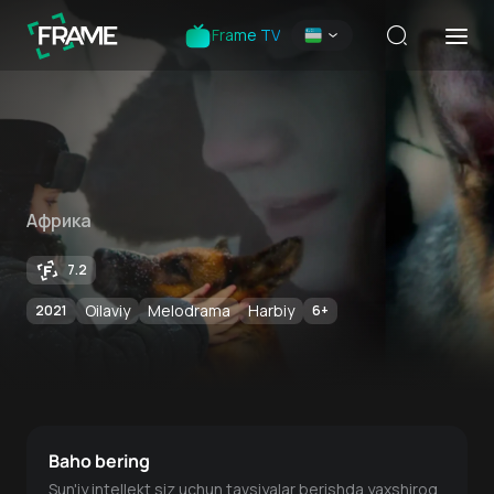
Frame TV
Африка
7.2
Oilaviy
Melodrama
Harbiy
2021
6
+
Baho bering
Sun'iy intellekt siz uchun tavsiyalar berishda yaxshiroq