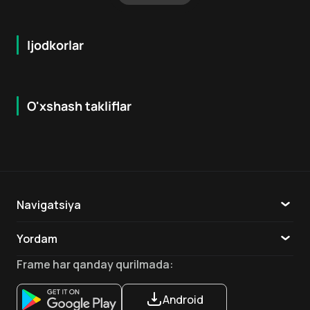
Ijodkorlar
O'xshash takliflar
7.9
8.6
16
+
18
+
Hafta Topi
Hafta Topi
Navigatsiya
Katalog
Yordam
TV
Aloqa
Frame
har qanday qurilmada
:
Ilovalar
Android