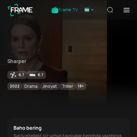
Frame TV
Sharper
6.7
6.7
Drama
Jinoyat
Triller
2022
18
+
Baho bering
Sun'iy intellekt siz uchun tavsiyalar berishda yaxshiroq