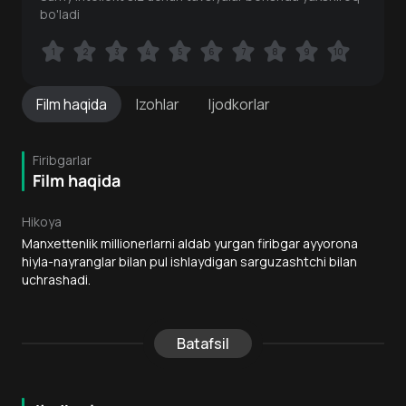
bo'ladi
1
1
2
2
3
3
4
4
5
5
6
6
7
7
8
8
9
9
10
10
Film
haqida
Izohlar
Ijodkorlar
Firibgarlar
Film haqida
Hikoya
Manxettenlik millionerlarni aldab yurgan firibgar ayyorona
hiyla-nayranglar bilan pul ishlaydigan sarguzashtchi bilan
uchrashadi.
Batafsil