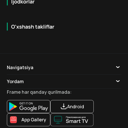
Ijodkorlar
O'xshash takliflar
7.9
8.6
16
+
18
+
Hafta Topi
Hafta Topi
Navigatsiya
Katalog
Yordam
TV
Aloqa
Frame
har qanday qurilmada
:
Ilovalar
Android