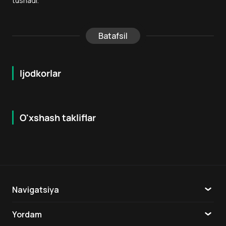
tushadi.
Batafsil
Ijodkorlar
O'xshash takliflar
7.9
8.6
16
+
18
+
Hafta Topi
Hafta Topi
Navigatsiya
Katalog
Yordam
TV