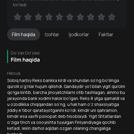
bo'ladi
1
1
2
2
3
3
4
4
5
5
6
6
7
7
8
8
9
9
10
10
Film
haqida
Izohlar
Ijodkorlar
Faktlar
Do'zax Do'zaxi
Film haqida
Hikoya
Sobiq harbiy Reks bankka kirdi va shundan so‘ng bo‘limga
qurolli o‘g‘rilar hujum qilishdi. Qandaydir yo‘l bilan yigit qurolni
qo‘lga kiritib, barcha jinoyatchilarni otib tashlagan, ammo bu
jarayonda bank xodimi halok bo‘lgan. Reks 8 yilga qamaldi va
u ozodlikka chiqqandan so‘ng, u hali ham o‘z shaxsiyatiga
jiddiy e’tibor qaratayotganini ko‘rdi: kimdir uni qahramon,
kimdir esa xavfli psixopat deb hisoblaydi. Yigit Shtatlardan
o‘ziga tinch va osoyishta tuyulgan Finlyandiyaga qochib
ketadi, lekin darhol aqldan ozgan oilaning changaliga