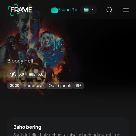
Frame TV
Bloody Hell
6.8
6.6
Komediya
Qo`rqinchli
2020
18
+
Baho bering
Sun'iy intellekt siz uchun tavsiyalar berishda yaxshiroq