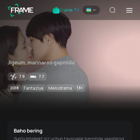
Frame TV
Jigeum, mannareo gapmida
7.9
7.7
Fantaziya
Melodrama
2018
13
+
Baho bering
Sun'iy intellekt siz uchun tavsiyalar berishda yaxshiroq