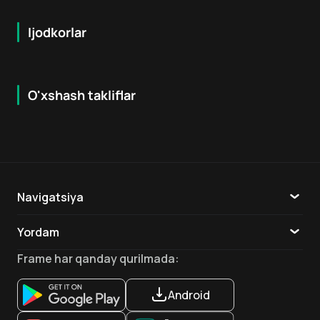
Ijodkorlar
O'xshash takliflar
7.9
8.6
16
+
18
+
Hafta Topi
Hafta Topi
Navigatsiya
Katalog
Yordam
TV
Aloqa
Frame
har qanday qurilmada
:
Ilovalar
Android