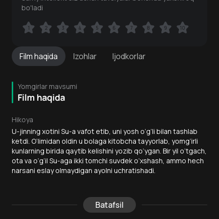
bo'ladi
1
1
2
2
3
3
4
4
5
5
6
6
7
7
8
8
9
9
10
10
Film
haqida
Izohlar
Ijodkorlar
Yomgirlar mavsumi
Film haqida
Hikoya
U-jinning xotini Su-a vafot etib, uni yosh o‘g‘li bilan tashlab
ketdi. O‘limidan oldin u bolaga kitobcha tayyorlab, yomg‘irli
kunlarning birida qaytib kelishini yozib qo‘ygan. Bir yil o‘tgach,
ota va o‘g‘il Su-aga ikki tomchi suvdek o‘xshash, ammo hech
narsani eslay olmaydigan ayolni uchratishadi.
Batafsil