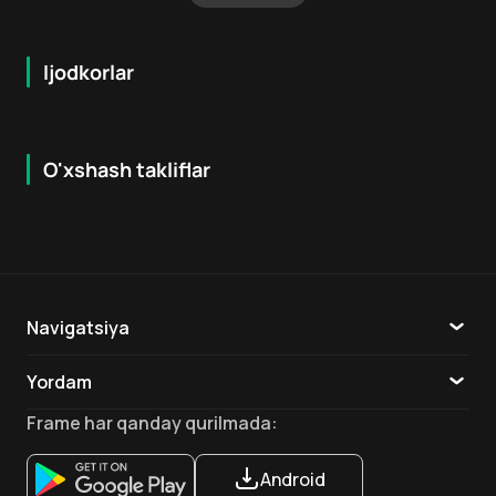
Ijodkorlar
O'xshash takliflar
6.2
7.9
18
+
16
+
Hafta Topi
Navigatsiya
Katalog
Yordam
TV
Aloqa
Frame
har qanday qurilmada
:
Ilovalar
Android