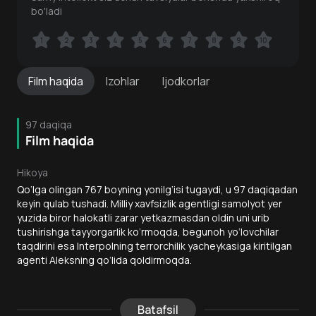
bo'ladi
1
1
2
2
3
3
4
4
5
5
6
6
7
7
8
8
9
9
10
10
Film
haqida
Izohlar
Ijodkorlar
97 daqiqa
Film haqida
Hikoya
Qo‘lga olingan 767 boyning yonilg‘isi tugaydi, u 97 daqiqadan
keyin qulab tushadi. Milliy xavfsizlik agentligi samolyot yer
yuzida biror halokatli zarar yetkazmasdan oldin uni urib
tushirishga tayyorgarlik ko‘rmoqda, begunoh yo‘lovchilar
taqdirini esa Interpolning terrorchilik yacheykasiga kiritilgan
agenti Aleksning qo‘lida qoldirmoqda.
Batafsil