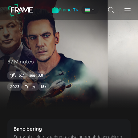
Frame TV
97 Minutes
5.7
3.8
Triller
2023
18
+
Baho bering
Sun'iy intellekt siz uchun tavsiyalar berishda yaxshiroq