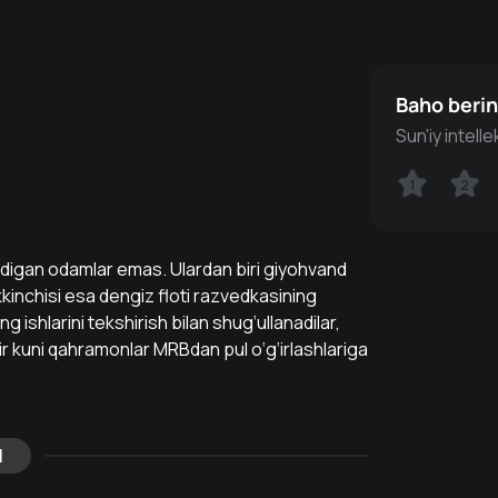
Baho beri
Sun'iy intell
1
1
2
2
inadigan odamlar emas. Ulardan biri giyohvand
inchisi esa dengiz floti razvedkasining
ng ishlarini tekshirish bilan shug‘ullanadilar,
bir kuni qahramonlar MRBdan pul o‘g‘irlashlariga
l