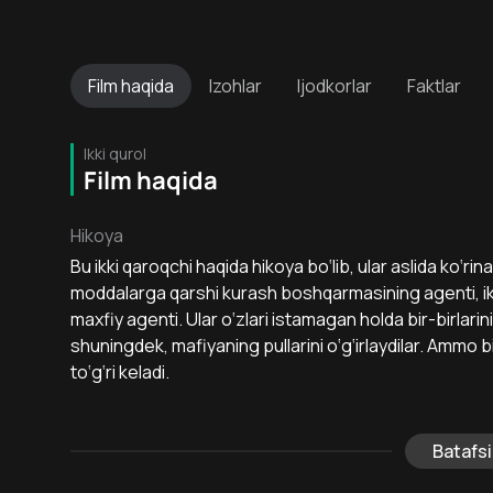
Film
haqida
Izohlar
Ijodkorlar
Faktlar
Ikki qurol
Film haqida
Hikoya
Bu ikki qaroqchi haqida hikoya bo‘lib, ular aslida ko‘r
moddalarga qarshi kurash boshqarmasining agenti, ikk
maxfiy agenti. Ular o‘zlari istamagan holda bir-birlarini
shuningdek, mafiyaning pullarini o‘g‘irlaydilar. Ammo 
to‘g‘ri keladi.
Batafsi