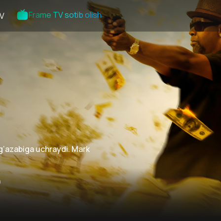
Frame TV sotib olish
V
g‘azabiga uchraydi. Mark
n