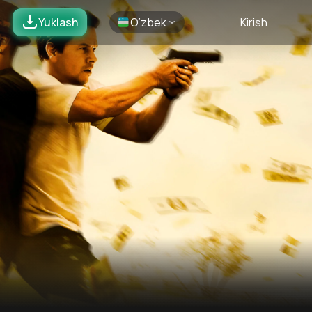
Yuklash
O’zbek
Kirish