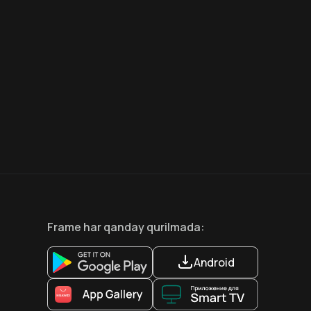
8.6
7.5
18
+
18
+
Hafta Topi
Frame
har qanday qurilmada
:
Android