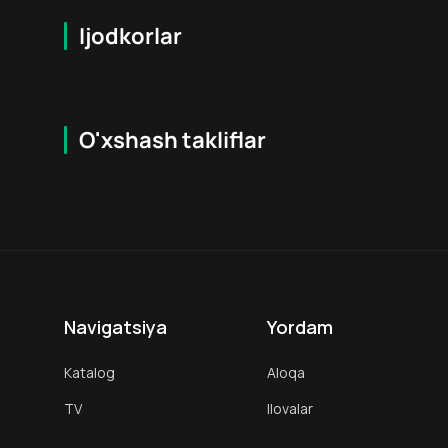
Ijodkorlar
O'xshash takliflar
6.5
18
+
18
+
Navigatsiya
Yordam
Katalog
Aloqa
TV
Ilovalar