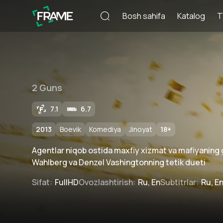
Bosh sahifa
Katalog
T
2 Guns
7.1
6.7
2013
Boevik
Komediya
Jinoyat
18
+
Agentlar niqob ostida maxfiy xizmat va mafiyaning 
Wahlberg va Denzel Vashingtonning tetik dueti
Sifat
:
FullHD
Ovozlashtirish
:
Ru, En
Subtitrlar
:
Ru, E